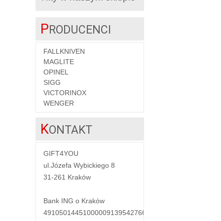
P
RODUCENCI
FALLKNIVEN
MAGLITE
OPINEL
SIGG
VICTORINOX
WENGER
K
ONTAKT
GIFT4YOU
ul.Józefa Wybickiego 8
31-261 Kraków
Bank ING o Kraków
49105014451000009139542766